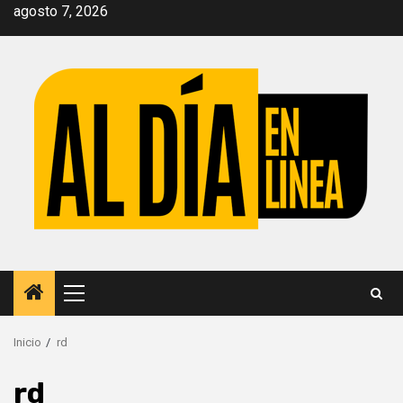
Saltar
agosto 7, 2026
al
contenido
Menú
principal
Inicio
rd
rd