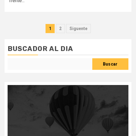
frente...
Paginación
1
2
Siguente
de
entradas
BUSCADOR AL DIA
Buscar