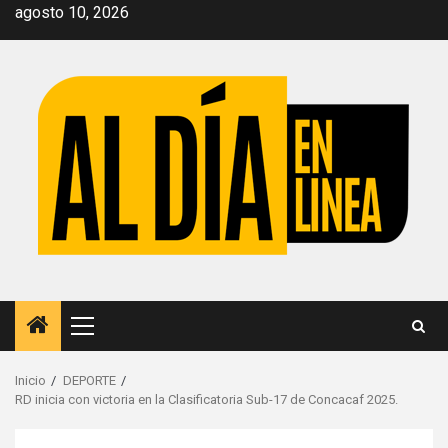
Saltar
agosto 10, 2026
al
contenido
Menú
principal
Inicio
DEPORTE
RD inicia con victoria en la Clasificatoria Sub-17 de Concacaf 2025.