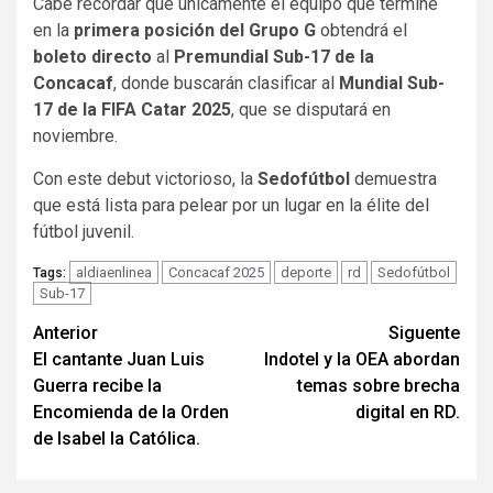
Cabe recordar que únicamente el equipo que termine
en la
primera posición del Grupo G
obtendrá el
boleto directo
al
Premundial Sub-17 de la
Concacaf
, donde buscarán clasificar al
Mundial Sub-
17 de la FIFA Catar 2025
, que se disputará en
noviembre.
Con este debut victorioso, la
Sedofútbol
demuestra
que está lista para pelear por un lugar en la élite del
fútbol juvenil.
aldiaenlinea
Concacaf 2025
deporte
rd
Sedofútbol
Tags:
Sub-17
Navegación
Anterior
Siguente
El cantante Juan Luis
Indotel y la OEA abordan
de
Guerra recibe la
temas sobre brecha
entradas
Encomienda de la Orden
digital en RD.
de Isabel la Católica.