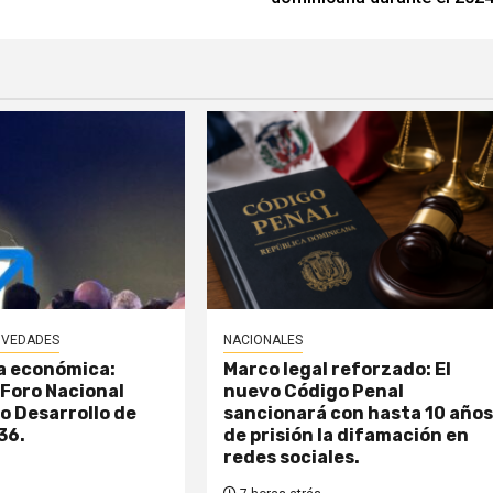
VEDADES
NACIONALES
a económica:
Marco legal reforzado: El
r Foro Nacional
nuevo Código Penal
no Desarrollo de
sancionará con hasta 10 año
36.
de prisión la difamación en
redes sociales.