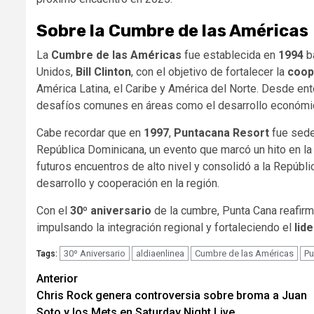
Sobre la Cumbre de las Américas
La
Cumbre de las Américas
fue establecida en
1994
ba
Unidos,
Bill Clinton
, con el objetivo de fortalecer la
coop
América Latina, el Caribe y América del Norte. Desde e
desafíos comunes en áreas como el desarrollo económico,
Cabe recordar que en
1997
,
Puntacana Resort
fue sede
República Dominicana, un evento que marcó un hito en la 
futuros encuentros de alto nivel y consolidó a la Repúb
desarrollo y cooperación en la región.
Con el
30º aniversario
de la cumbre, Punta Cana reafirm
impulsando la integración regional y fortaleciendo el
lid
30º Aniversario
aldiaenlinea
Cumbre de las Américas
Pu
Tags:
Navegación
Anterior
Chris Rock genera controversia sobre broma a Juan
de
Soto y los Mets en Saturday Night Live.