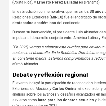
(Costa Rica), y
Ernesto Pérez Balladares
(Panamá).
En esta edición conmemorativa, que marca los
30 años
d
Relaciones Exteriores (
MIREX
) fue el encargado de orga
destacados académicos
del continente.
Durante su intervención, el presidente Luis Abinader dest
impulsar el desarrollo conjunto entre América Latina y E
“En 2025, vamos a relanzar esta cumbre para enviar un 
socios en el desarrollo. En la República Dominicana s
en constante mejora. Estamos comprometidos a reducir 
afirmó Abinader.
Debate y reflexión regional
El evento incluyó la participación de reconocidos intel
Exteriores de México, y
Carlos Ominami
, exsenador y 
análisis sobre los avances y desafíos alcanzados en la
sirvieron como
base para los debates actuales
y la de
próximo encuentro en 2025.