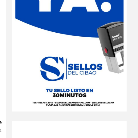
e
a
.