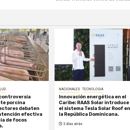
LUD
NACIONALES
TECNOLOGIA
 controversia
Innovación energética en el
ste porcina
Caribe: RAAS Solar introduce
Sectores debaten
el sistema Tesla Solar Roof e
ntención efectiva
la República Dominicana.
cia de focos
3 días atrás
s.