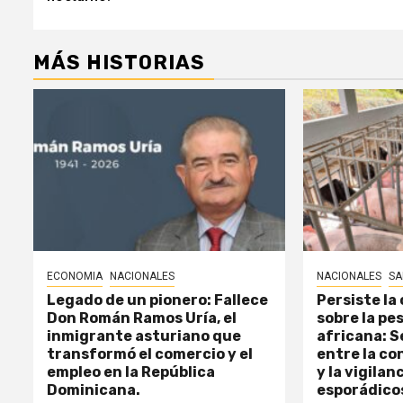
MÁS HISTORIAS
ECONOMIA
NACIONALES
NACIONALES
SA
Legado de un pionero: Fallece
Persiste la
Don Román Ramos Uría, el
sobre la pe
inmigrante asturiano que
africana: 
transformó el comercio y el
entre la co
empleo en la República
y la vigilan
Dominicana.
esporádico