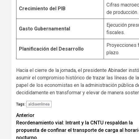
Cifras macroe
Crecimiento del PIB
de producción.
Ejecución pres
Gasto Gubernamental
fiscales.
Proyecciones f
Planificación del Desarrollo
plazo.
Hacia el cierre de la jornada, el presidente Abinader ins
asumir el compromiso histórico de trazar las líneas de l
papel de los economistas en la administración pública d
decididamente en transformar y elevar de manera sostenib
aldiaenlinea
Tags:
Navegación
Anterior
Reordenamiento vial: Intrant y la CNTU respaldan la
de
propuesta de confinar el transporte de carga al horar
entradas
nocturno.