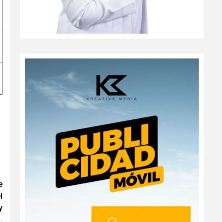
e
l
y
.