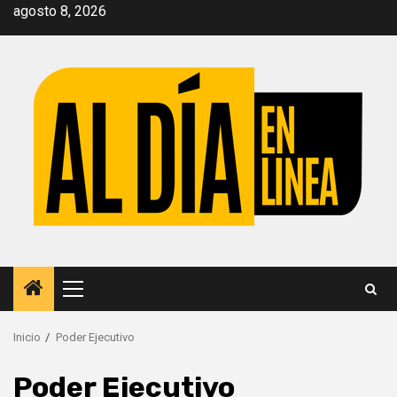
Saltar
agosto 8, 2026
al
contenido
Menú
principal
Inicio
Poder Ejecutivo
Poder Ejecutivo