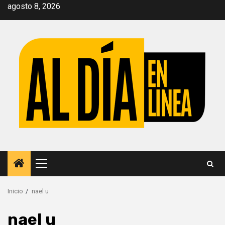
Saltar
agosto 8, 2026
al
contenido
Menú
principal
Inicio
nael u
nael u