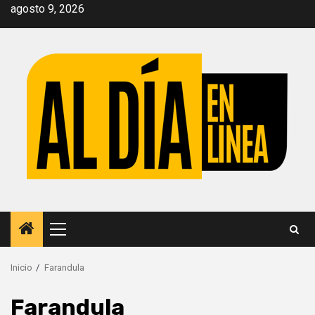
Saltar
agosto 9, 2026
al
contenido
Menú
principal
Inicio
Farandula
Farandula