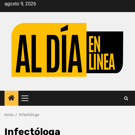
Saltar
agosto 9, 2026
al
contenido
Menú
principal
Inicio
Infectóloga
Infectóloga