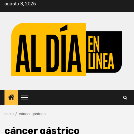
Saltar
agosto 8, 2026
al
contenido
Menú
principal
Inicio
cáncer gástrico
cáncer gástrico