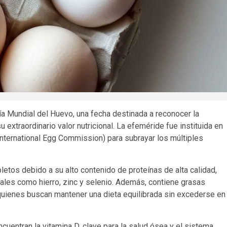
ía Mundial del Huevo, una fecha destinada a reconocer la
u extraordinario valor nutricional. La efeméride fue instituida en
International Egg Commission) para subrayar los múltiples
tos debido a su alto contenido de proteínas de alta calidad,
ales como hierro, zinc y selenio. Además, contiene grasas
 quienes buscan mantener una dieta equilibrada sin excederse en
uentran la vitamina D, clave para la salud ósea y el sistema