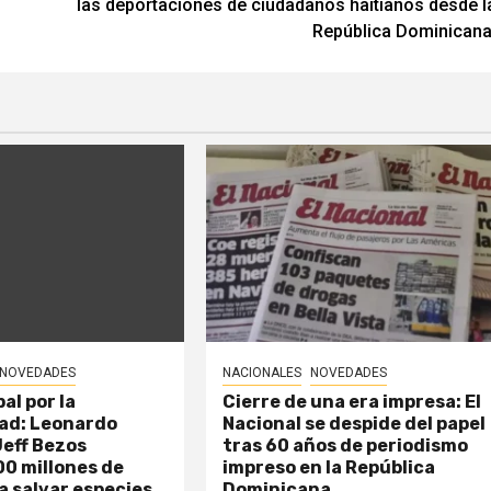
las deportaciones de ciudadanos haitianos desde l
República Dominicana
NOVEDADES
NACIONALES
NOVEDADES
al por la
Cierre de una era impresa: El
dad: Leonardo
Nacional se despide del papel
Jeff Bezos
tras 60 años de periodismo
0 millones de
impreso en la República
a salvar especies
Dominicana.