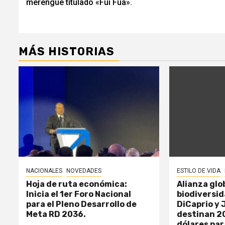
entradas
merengue titulado «Fui Fua».
MÁS HISTORIAS
NACIONALES
NOVEDADES
ESTILO DE VIDA
Hoja de ruta económica:
Alianza glob
Inicia el 1er Foro Nacional
biodiversi
para el Pleno Desarrollo de
DiCaprio y 
Meta RD 2036.
destinan 20
dólares par