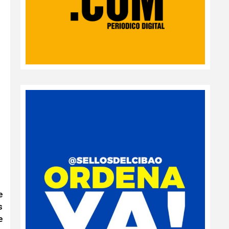
e
s
e