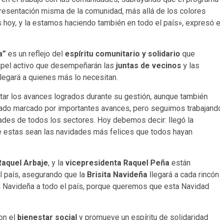
epresentación misma de la comunidad, más allá de los colores
 hoy, y la estamos haciendo también en todo el país», expresó e
a”
es un reflejo del
espíritu comunitario y solidario
que
papel activo que desempeñarán las
juntas de vecinos
y las
llegará a quienes más lo necesitan.
tar los avances logrados durante su gestión, aunque también
tado marcado por importantes avances, pero seguimos trabajand
ades de todos los sectores. Hoy debemos decir: llegó la
ue estas sean las navidades más felices que todos hayan
Raquel Arbaje
, y la
vicepresidenta Raquel Peña
están
el país, asegurando que la
Brisita Navideña
llegará a cada rincón
ta Navideña a todo el país, porque queremos que esta Navidad
on el
bienestar social
y promueve un espíritu de solidaridad