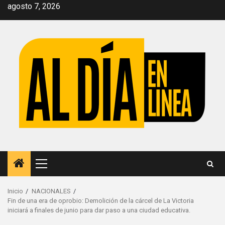
Saltar
agosto 7, 2026
al
contenido
Menú
principal
Inicio
NACIONALES
Fin de una era de oprobio: Demolición de la cárcel de La Victoria
iniciará a finales de junio para dar paso a una ciudad educativa.