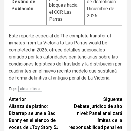
Destino de
de demolición:
bloques hacia
Población
Diciembre de
el CCR Las
2026.
Parras.
Este reporte especial de
The complete transfer of
inmates from La Victoria to Las Parras would be
completed in 2026.
ofrece detalles adicionales
emitidos por las autoridades penitenciarias sobre las
condiciones logísticas del traslado y la distribución por
cuadrantes en el nuevo recinto modelo que sustituirá
de forma definitiva al antiguo penal de La Victoria.
aldiaenlinea
Tags:
Navegación
Anterior
Siguente
Alianza de platino:
Debate jurídico de alto
de
Bizarrap se une a Bad
nivel: Panel analizará
entradas
Bunny en el elenco de
límites de la
voces de «Toy Story 5»
responsabilidad penal en