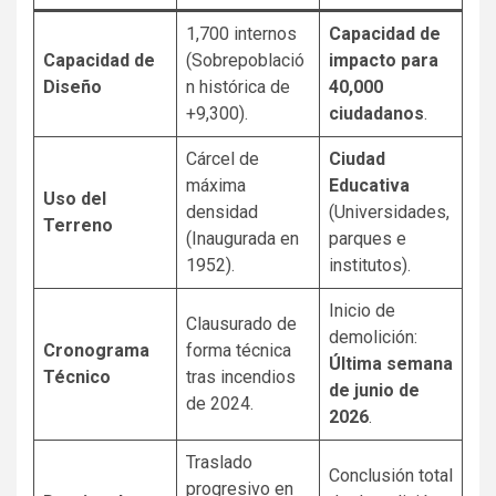
1,700 internos
Capacidad de
Capacidad de
(Sobrepoblació
impacto para
Diseño
n histórica de
40,000
+9,300).
ciudadanos
.
Cárcel de
Ciudad
máxima
Educativa
Uso del
densidad
(Universidades,
Terreno
(Inaugurada en
parques e
1952).
institutos).
Inicio de
Clausurado de
demolición:
Cronograma
forma técnica
Última semana
Técnico
tras incendios
de junio de
de 2024.
2026
.
Traslado
Conclusión total
progresivo en