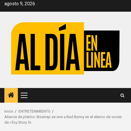
Saltar
agosto 9, 2026
al
contenido
Menú
principal
Inicio
ENTRETENIMIENTO
Alianza de platino: Bizarrap se une a Bad Bunny en el elenco de voces
de «Toy Story 5»