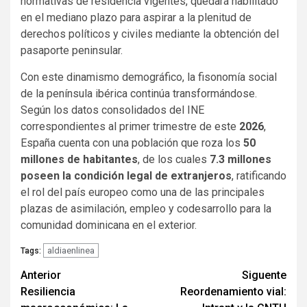
normativas de residencia vigentes, quedará habilitado
en el mediano plazo para aspirar a la plenitud de
derechos políticos y civiles mediante la obtención del
pasaporte peninsular.
Con este dinamismo demográfico, la fisonomía social
de la península ibérica continúa transformándose.
Según los datos consolidados del INE
correspondientes al primer trimestre de este
2026
,
España cuenta con una población que roza los
50
millones de habitantes
, de los cuales
7.3 millones
poseen la condición legal de extranjeros
, ratificando
el rol del país europeo como una de las principales
plazas de asimilación, empleo y codesarrollo para la
comunidad dominicana en el exterior.
aldiaenlinea
Tags:
Navegación
Anterior
Siguente
Resiliencia
Reordenamiento vial:
de