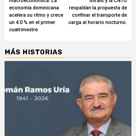
macroeconómica: La
Intrant y la CNTU
entradas
economía dominicana
respaldan la propuesta de
acelera su ritmo y crece
confinar el transporte de
un 4.0 % en el primer
carga al horario nocturno.
cuatrimestre.
MÁS HISTORIAS