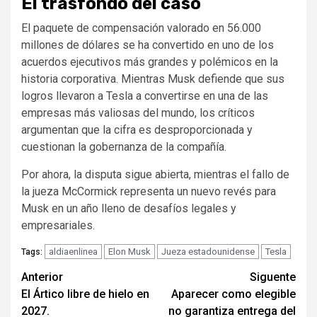
El trasfondo del caso
El paquete de compensación valorado en 56.000
millones de dólares se ha convertido en uno de los
acuerdos ejecutivos más grandes y polémicos en la
historia corporativa. Mientras Musk defiende que sus
logros llevaron a Tesla a convertirse en una de las
empresas más valiosas del mundo, los críticos
argumentan que la cifra es desproporcionada y
cuestionan la gobernanza de la compañía.
Por ahora, la disputa sigue abierta, mientras el fallo de
la jueza McCormick representa un nuevo revés para
Musk en un año lleno de desafíos legales y
empresariales.
aldiaenlinea
Elon Musk
Jueza estadounidense
Tesla
Tags:
Navegación
Anterior
Siguente
El Ártico libre de hielo en
Aparecer como elegible
de
2027.
no garantiza entrega del