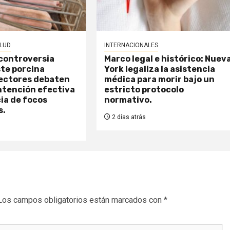
LUD
INTERNACIONALES
 controversia
Marco legal e histórico: Nuev
ste porcina
York legaliza la asistencia
Sectores debaten
médica para morir bajo un
ntención efectiva
estricto protocolo
cia de focos
normativo.
s.
2 días atrás
Los campos obligatorios están marcados con
*