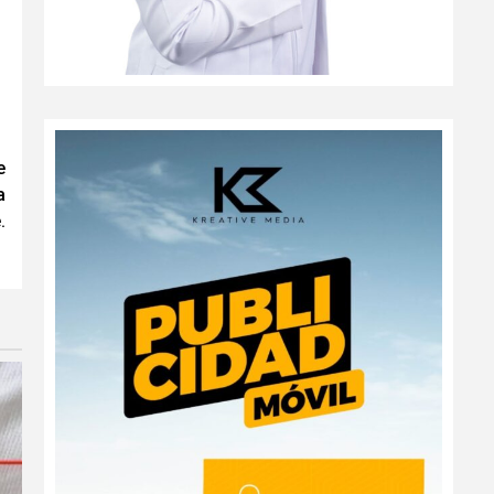
e
a
.