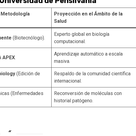
 Universidad de Pensilvania
a Metodología
Proyección en el Ámbito de la
Salud
Experto global en biología
uente
(Biotecnólogo).
computacional.
Aprendizaje automático a escala
IA
APEX
.
masiva.
biology
(Edición de
Respaldo de la comunidad científica
internacional.
ónicas (Enfermedades
Reconversión de moléculas con
historial patógeno.