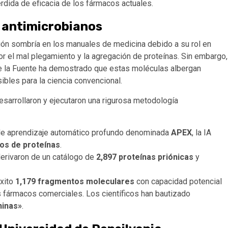
rdida de eficacia de los fármacos actuales.
 antimicrobianos
ión sombría en los manuales de medicina debido a su rol en
or el mal plegamiento y la agregación de proteínas. Sin embargo,
De la Fuente ha demostrado que estas moléculas albergan
ibles para la ciencia convencional.
esarrollaron y ejecutaron una rigurosa metodología
 de aprendizaje automático profundo denominada
APEX
, la IA
os de proteínas
.
erivaron de un catálogo de
2,897 proteínas priónicas
y
éxito
1,179 fragmentos moleculares
con capacidad potencial
os fármacos comerciales. Los científicos han bautizado
ninas»
.