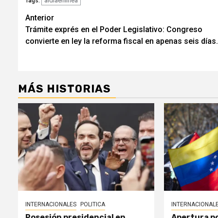
aldiaenlinea
Tags:
Navegación
Anterior
Trámite exprés en el Poder Legislativo: Congreso
de
convierte en ley la reforma fiscal en apenas seis días.
entradas
MÁS HISTORIAS
INTERNACIONALES
POLITICA
INTERNACIONAL
Posesión presidencial en
Apertura po