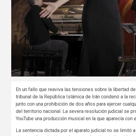
En un fallo que reaviva las tensiones sobre la libertad 
tribunal de la República Islámica de Irán condenó a la r
junto con una prohibición de dos años para ejercer cualqui
del territorio nacional. La severa resolución judicial se 
YouTube una producción musical en la que aparecía con e
La sentencia dictada por el aparato judicial no se limitó 