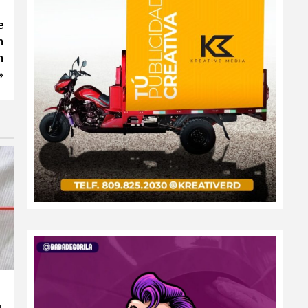
e
n
n
»
a