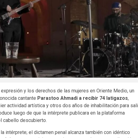
de expresión y los derechos de las mujeres en Oriente Medio, un
econocida cantante
Parastoo Ahmadi a recibir 74 latigazos
,
er actividad artística y otros dos años de inhabilitación para sali
produce luego de que la intérprete publicara en la plataforma
l cabello descubierto.
a la intérprete; el dictamen penal alcanza también con idéntico