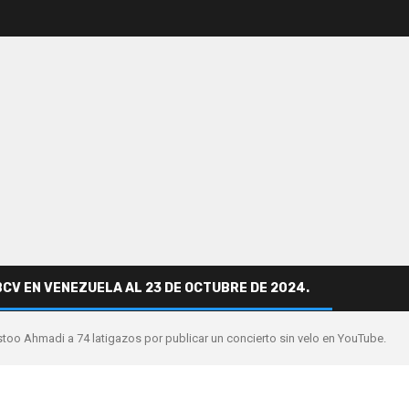
BCV EN VENEZUELA AL 23 DE OCTUBRE DE 2024.
astoo Ahmadi a 74 latigazos por publicar un concierto sin velo en YouTube.