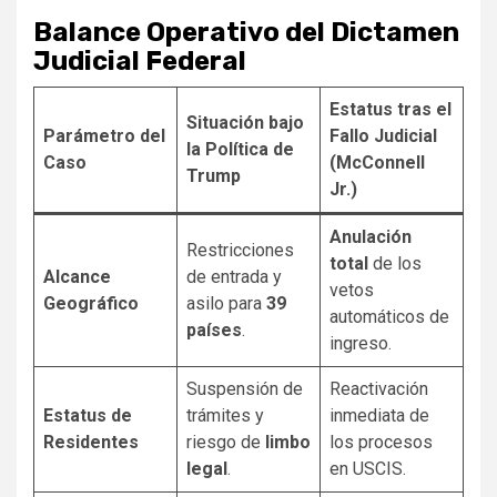
Balance Operativo del Dictamen
Judicial Federal
Estatus tras el
Situación bajo
Parámetro del
Fallo Judicial
la Política de
Caso
(McConnell
Trump
Jr.)
Anulación
Restricciones
total
de los
Alcance
de entrada y
vetos
Geográfico
asilo para
39
automáticos de
países
.
ingreso.
Suspensión de
Reactivación
Estatus de
trámites y
inmediata de
Residentes
riesgo de
limbo
los procesos
legal
.
en USCIS.