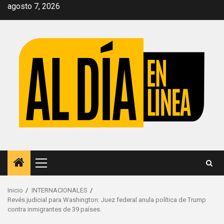
Saltar
agosto 7, 2026
al
contenido
Menú
principal
Inicio
INTERNACIONALES
Revés judicial para Washington: Juez federal anula política de Trump
contra inmigrantes de 39 países.