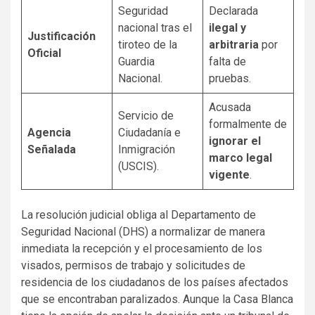
Seguridad
Declarada
nacional tras el
ilegal y
Justificación
tiroteo de la
arbitraria
por
Oficial
Guardia
falta de
Nacional.
pruebas.
Acusada
Servicio de
formalmente de
Agencia
Ciudadanía e
ignorar el
Señalada
Inmigración
marco legal
(USCIS).
vigente
.
La resolución judicial obliga al Departamento de
Seguridad Nacional (DHS) a normalizar de manera
inmediata la recepción y el procesamiento de los
visados, permisos de trabajo y solicitudes de
residencia de los ciudadanos de los países afectados
que se encontraban paralizados. Aunque la Casa Blanca