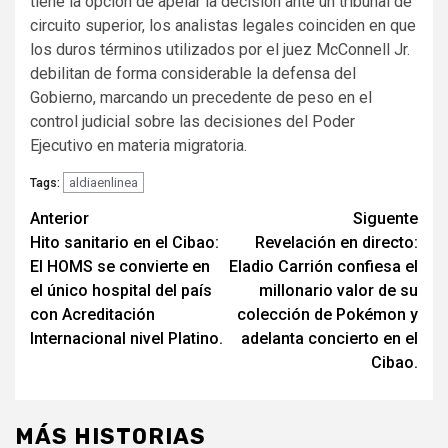
tiene la opción de apelar la decisión ante un tribunal de
circuito superior, los analistas legales coinciden en que
los duros términos utilizados por el juez McConnell Jr.
debilitan de forma considerable la defensa del
Gobierno, marcando un precedente de peso en el
control judicial sobre las decisiones del Poder
Ejecutivo en materia migratoria.
aldiaenlinea
Tags:
Navegación
Anterior
Siguente
Hito sanitario en el Cibao:
Revelación en directo:
de
El HOMS se convierte en
Eladio Carrión confiesa el
entradas
el único hospital del país
millonario valor de su
con Acreditación
colección de Pokémon y
Internacional nivel Platino.
adelanta concierto en el
Cibao.
MÁS HISTORIAS