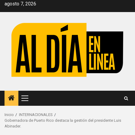
Saltar
agosto 7, 2026
al
contenido
Menú
principal
Inicio
INTERNACIONALES
Gobernadora de Puerto Rico destaca la gestión del presidente Luis
Abinader.