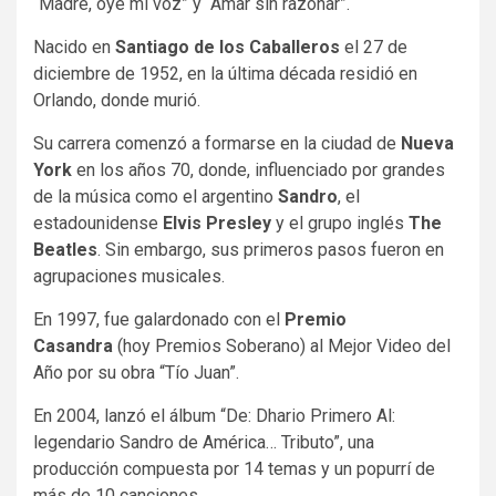
“Madre, oye mi voz” y “Amar sin razonar”.
Nacido en
Santiago de los Caballeros
el 27 de
diciembre de 1952, en la última década residió en
Orlando, donde murió.
Su carrera comenzó a formarse en la ciudad de
Nueva
York
en los años 70, donde, influenciado por grandes
de la música como el argentino
Sandro
, el
estadounidense
Elvis Presley
y el grupo inglés
The
Beatles
. Sin embargo, sus primeros pasos fueron en
agrupaciones musicales.
En 1997, fue galardonado con el
Premio
Casandra
(hoy Premios Soberano) al Mejor Video del
Año por su obra “Tío Juan”.
En 2004, lanzó el álbum “De: Dhario Primero Al:
legendario Sandro de América… Tributo”, una
producción compuesta por 14 temas y un popurrí de
más de 10 canciones.