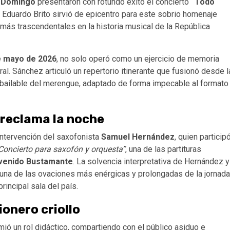
o Domingo
presentaron con rotundo éxito el concierto
“Todo
al Eduardo Brito sirvió de epicentro para este sobrio homenaje
más trascendentales en la historia musical de la República
e
mayo de 2026
, no solo operó como un ejercicio de memoria
ral. Sánchez articuló un repertorio itinerante que fusionó desde l
a bailable del merengue, adaptado de forma impecable al formato
reclama la noche
 intervención del saxofonista
Samuel Hernández
, quien particip
Concierto para saxofón y orquesta”
, una de las partituras
venido Bustamante
. La solvencia interpretativa de Hernández y
n una de las ovaciones más enérgicas y prolongadas de la jornada
rincipal sala del país.
ionero criollo
ió un rol didáctico, compartiendo con el público asiduo e