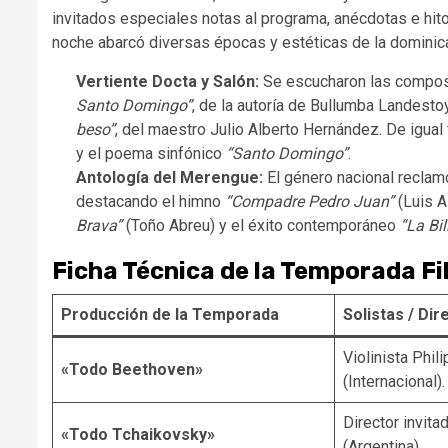
invitados especiales notas al programa, anécdotas e hito
noche abarcó diversas épocas y estéticas de la dominic
Vertiente Docta y Salón:
Se escucharon las compo
Santo Domingo”
, de la autoría de Bullumba Landest
beso”
, del maestro Julio Alberto Hernández. De igu
y el poema sinfónico
“Santo Domingo”
.
Antología del Merengue:
El género nacional reclamó
destacando el himno
“Compadre Pedro Juan”
(Luis A
Brava”
(Toño Abreu) y el éxito contemporáneo
“La Bil
Ficha Técnica de la Temporada F
Producción de la Temporada
Solistas / Dir
Violinista Phil
«Todo Beethoven»
(Internacional).
Director invita
«Todo Tchaikovsky»
(Argentina).