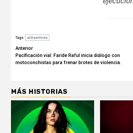
ejecución
aldiaenlinea
Tags:
Navegación
Anterior
Pacificación vial: Faride Raful inicia diálogo con
de
motoconchistas para frenar brotes de violencia.
entradas
MÁS HISTORIAS