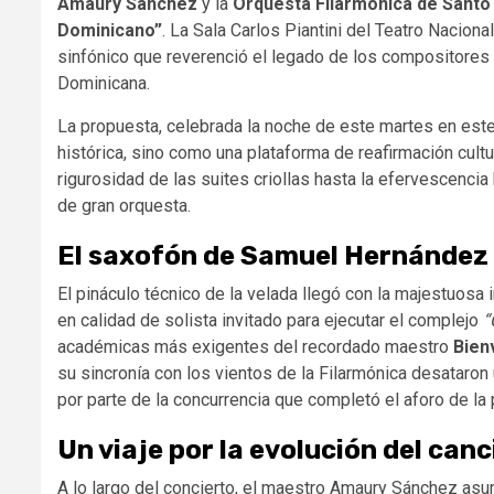
Amaury Sánchez
y la
Orquesta Filarmónica de Sant
Dominicano”
. La Sala Carlos Piantini del Teatro Nacion
sinfónico que reverenció el legado de los compositores 
Dominicana.
La propuesta, celebrada la noche de este martes en est
histórica, sino como una plataforma de reafirmación cultu
rigurosidad de las suites criollas hasta la efervescenci
de gran orquesta.
El saxofón de Samuel Hernández 
El pináculo técnico de la velada llegó con la majestuosa
en calidad de solista invitado para ejecutar el complejo
“
académicas más exigentes del recordado maestro
Bien
su sincronía con los vientos de la Filarmónica desataro
por parte de la concurrencia que completó el aforo de la p
Un viaje por la evolución del canc
A lo largo del concierto, el maestro Amaury Sánchez asum