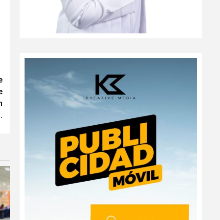
e
e
n
.