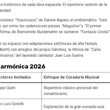
s históricos de cada obra expuesta. El repertorio selecto de la
anidad:
siciones
“Yoamicana”
, de Darwin Aquino; el emblemático
“Vals
oy; así como las cadenciosas piezas
“Magulina”
y
“El primer
al forma, de Bienvenido Bustamante se sumaron
“Fantasía Criolla”
 su espacio con adaptaciones sinfónicas de alta factura,
lberti) con arreglos del propio Sánchez, la rítmica de
“Caña
irrubina”
, del laureado cantautor Juan Luis Guerra.
ilarmónica 2026
ectores Invitados
Enfoque de Curaduría Musical
ippe Quint
Repertorio clásico universal del
romanticismo.
do Luis Gorelik
Exploración de la gran escuela rusa.