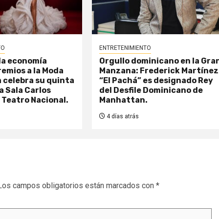
TO
ENTRETENIMIENTO
la economía
Orgullo dominicano en la Gra
remios a la Moda
Manzana: Frederick Martínez
 celebra su quinta
“El Pachá” es designado Rey
a Sala Carlos
del Desfile Dominicano de
l Teatro Nacional.
Manhattan.
4 días atrás
Los campos obligatorios están marcados con
*