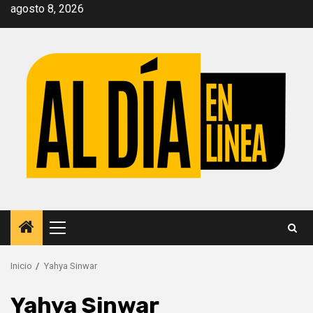
Saltar
agosto 8, 2026
al
contenido
Menú
principal
Inicio
Yahya Sinwar
Yahya Sinwar