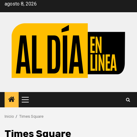
Saltar
agosto 8, 2026
al
contenido
Menú
principal
Inicio
Times Square
Times Square