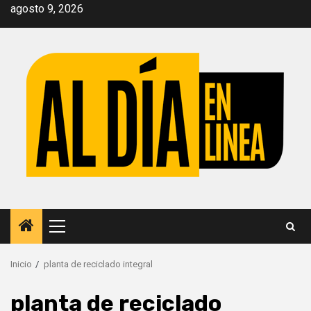
Saltar
agosto 9, 2026
al
contenido
Menú
principal
Inicio
planta de reciclado integral
planta de reciclado