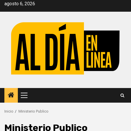
Saltar
agosto 6, 2026
al
contenido
Menú
principal
Inicio
Ministerio Publico
Ministerio Publico