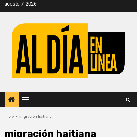
Saltar
agosto 7, 2026
al
contenido
Menú
principal
Inicio
migración haitiana
migración haitiana