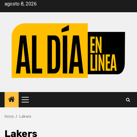
Saltar
agosto 8, 2026
al
contenido
Menú
principal
Inicio
Lakers
Lakers