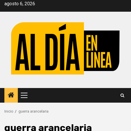
Saltar
agosto 6, 2026
al
contenido
Menú
principal
Inicio
guerra arancelaria
guerra arancelaria