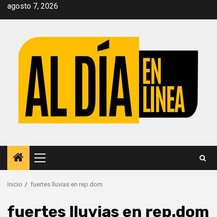
Saltar
agosto 7, 2026
al
contenido
Menú
principal
Inicio
fuertes lluvias en rep.dom
fuertes lluvias en rep.dom