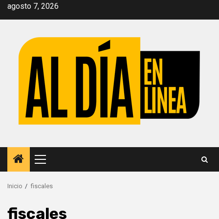
Saltar
agosto 7, 2026
al
contenido
Menú
principal
Inicio
fiscales
fiscales