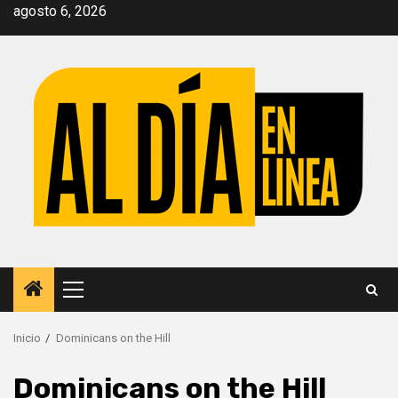
Saltar
agosto 6, 2026
al
contenido
Menú
principal
Inicio
Dominicans on the Hill
Dominicans on the Hill