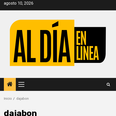
Saltar
agosto 10, 2026
al
contenido
Menú
principal
Inicio
dajabon
dajabon