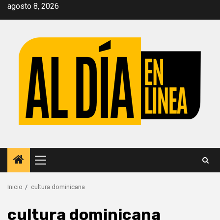
Saltar
agosto 8, 2026
al
contenido
Menú
principal
Inicio
cultura dominicana
cultura dominicana