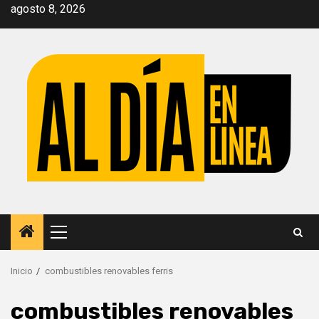
Saltar
agosto 8, 2026
al
contenido
Menú
principal
Inicio
combustibles renovables ferris
combustibles renovables