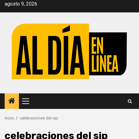
Saltar
agosto 9, 2026
al
contenido
Menú
principal
Inicio
celebraciones del sip
celebraciones del sip