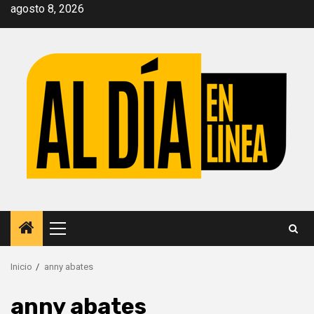
Saltar
agosto 8, 2026
al
contenido
Menú
principal
Inicio
anny abates
anny abates