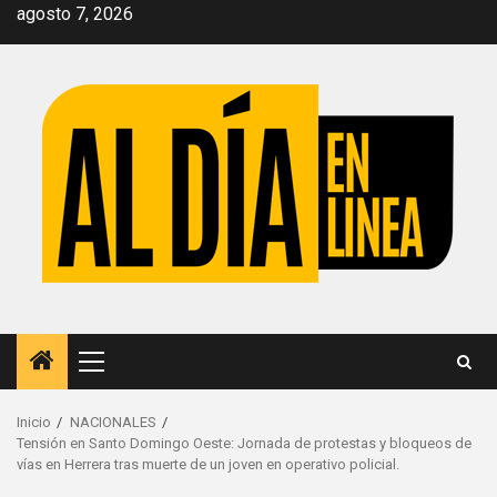
Saltar
agosto 7, 2026
al
contenido
Menú
principal
Inicio
NACIONALES
Tensión en Santo Domingo Oeste: Jornada de protestas y bloqueos de
vías en Herrera tras muerte de un joven en operativo policial.