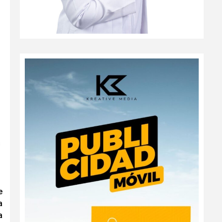
s
e
a
a