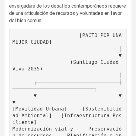
envergadura de los desafíos contemporáneos requiere
de una articulación de recursos y voluntades en favor
del bien común.
                      [PACTO POR UNA 
MEJOR CIUDAD]

                                   │

                                   ▼

                   (Santiago Ciudad 
Viva 2035)

                                   │

       ┌───────────────────────────┼
───────────────────────────┐

       ▼                           ▼                           
▼

[Movilidad Urbana]     [Sostenibilid
ad Ambiental]   [Infraestructura Res
iliente]

Modernización vial y     Preservació
n de recursos     Planificación e in