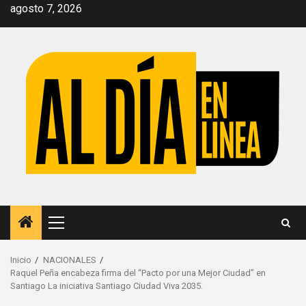
Saltar
agosto 7, 2026
al
contenido
Menú
principal
Inicio
NACIONALES
Raquel Peña encabeza firma del “Pacto por una Mejor Ciudad” en
Santiago La iniciativa Santiago Ciudad Viva 2035.