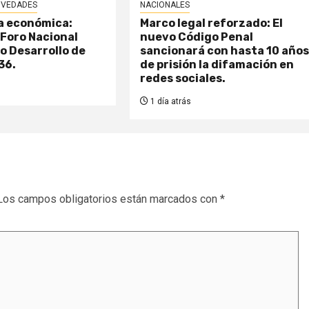
VEDADES
NACIONALES
a económica:
Marco legal reforzado: El
r Foro Nacional
nuevo Código Penal
no Desarrollo de
sancionará con hasta 10 año
36.
de prisión la difamación en
redes sociales.
1 día atrás
Los campos obligatorios están marcados con
*