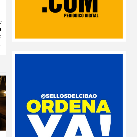
e
a
s
.