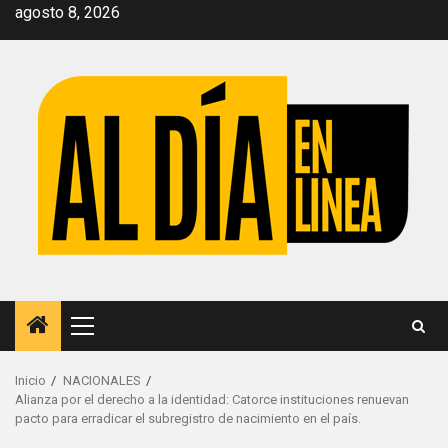
Saltar
agosto 8, 2026
al
contenido
Menú
principal
Inicio
NACIONALES
Alianza por el derecho a la identidad: Catorce instituciones renuevan
pacto para erradicar el subregistro de nacimiento en el país.