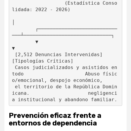
                  (Estadística Conso
lidada: 2022 - 2026)

│

        ┌───────────────────────────
───┴──────────────────────────────┐

        ▼                                                             
▼

 [2,512 Denuncias Intervenidas]                                
[Tipologías Críticas]

 Casos judicializados y asistidos en 
todo                     Abuso físic
o/emocional, despojo económico,

 el territorio de la República Domin
icana.                    negligenci
Prevención eficaz frente a
entornos de dependencia