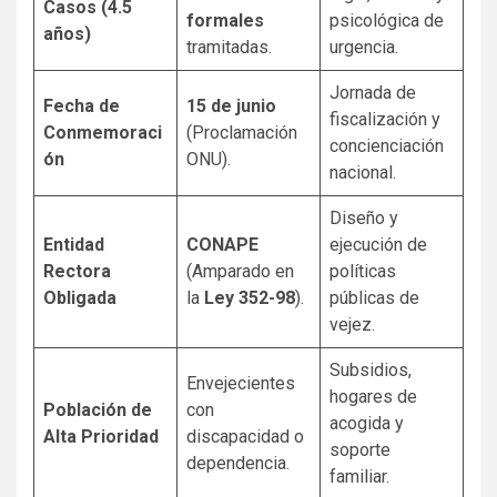
Casos (4.5
formales
psicológica de
años)
tramitadas.
urgencia.
Jornada de
Fecha de
15 de junio
fiscalización y
Conmemoraci
(Proclamación
concienciación
ón
ONU).
nacional.
Diseño y
Entidad
CONAPE
ejecución de
Rectora
(Amparado en
políticas
Obligada
la
Ley 352-98
).
públicas de
vejez.
Subsidios,
Envejecientes
hogares de
Población de
con
acogida y
Alta Prioridad
discapacidad o
soporte
dependencia.
familiar.