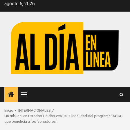
Saltar
agosto 6, 2026
al
contenido
Menú
principal
Inicio
INTERNACIONALES
Un tribunal en Estados Unidos evalúa la legalidad del programa DACA,
que beneficia a los ‘soñadores’.