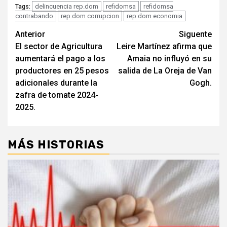
delincuencia rep.dom
refidomsa
refidomsa
Tags:
contrabando
rep.dom corrupcion
rep.dom economia
Navegación
Anterior
Siguente
El sector de Agricultura
Leire Martínez afirma que
de
aumentará el pago a los
Amaia no influyó en su
entradas
productores en 25 pesos
salida de La Oreja de Van
adicionales durante la
Gogh.
zafra de tomate 2024-
2025.
MÁS HISTORIAS