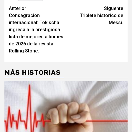
Navegación
Anterior
Siguente
Consagración
Triplete histórico de
de
internacional: Tokischa
Messi.
entradas
ingresa a la prestigiosa
lista de mejores álbumes
de 2026 de la revista
Rolling Stone.
MÁS HISTORIAS