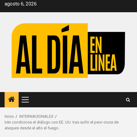
Saltar
agosto 6, 2026
al
contenido
Menú
principal
Inicio
INTERNACIONALES
Irán condiciona el diálogo con EE. UU. tras sufrir el peor cruce de
ataques desde el alto el fuego.