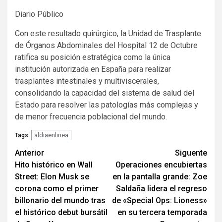
Diario Público
Con este resultado quirúrgico, la Unidad de Trasplante
de Órganos Abdominales del Hospital 12 de Octubre
ratifica su posición estratégica como la única
institución autorizada en España para realizar
trasplantes intestinales y multiviscerales,
consolidando la capacidad del sistema de salud del
Estado para resolver las patologías más complejas y
de menor frecuencia poblacional del mundo.
aldiaenlinea
Tags:
Navegación
Anterior
Siguente
Hito histórico en Wall
Operaciones encubiertas
de
Street: Elon Musk se
en la pantalla grande: Zoe
entradas
corona como el primer
Saldaña lidera el regreso
billonario del mundo tras
de «Special Ops: Lioness»
el histórico debut bursátil
en su tercera temporada