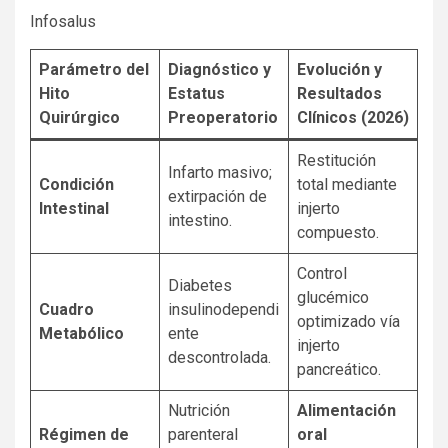
Infosalus
Parámetro del
Diagnóstico y
Evolución y
Hito
Estatus
Resultados
Quirúrgico
Preoperatorio
Clínicos (2026)
Restitución
Infarto masivo;
Condición
total mediante
extirpación de
Intestinal
injerto
intestino.
compuesto.
Control
Diabetes
glucémico
Cuadro
insulinodependi
optimizado vía
Metabólico
ente
injerto
descontrolada.
pancreático.
Nutrición
Alimentación
Régimen de
parenteral
oral