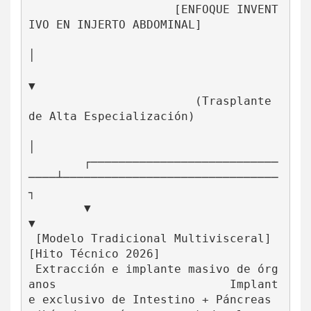
                     [ENFOQUE INVENT
IVO EN INJERTO ABDOMINAL]

│

▼

                        (Trasplante 
de Alta Especialización)

│

        ┌───────────────────────────
────┴───────────────────────────────
┐

        ▼                                                               
▼

 [Modelo Tradicional Multivisceral]                              
[Hito Técnico 2026]

 Extracción e implante masivo de órg
anos                         Implant
e exclusivo de Intestino + Páncreas
