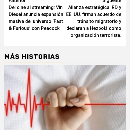
Navegación
Anterior
Siguente
Del cine al streaming: Vin
Alianza estratégica: RD y
de
Diesel anuncia expansión
EE. UU. firman acuerdo de
entradas
masiva del universo ‘Fast
tránsito migratorio y
& Furious’ con Peacock.
declaran a Hezbolá como
organización terrorista.
MÁS HISTORIAS