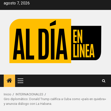
Saltar
agosto 7, 2026
al
contenido
Menú
principal
Inicio
INTERNACIONALES
Giro diplomático: Donald Trump califica a Cuba como «país en quiebra»
y anuncia diálogo con La Habana.