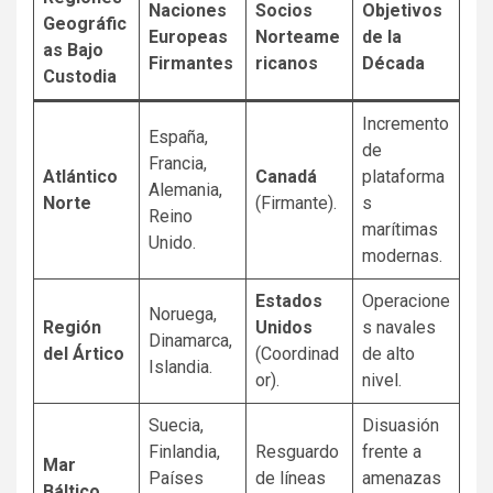
Naciones
Socios
Objetivos
Geográfic
Europeas
Norteame
de la
as Bajo
Firmantes
ricanos
Década
Custodia
Incremento
España,
de
Francia,
Atlántico
Canadá
plataforma
Alemania,
Norte
(Firmante).
s
Reino
marítimas
Unido.
modernas.
Estados
Operacione
Noruega,
Región
Unidos
s navales
Dinamarca,
del Ártico
(Coordinad
de alto
Islandia.
or).
nivel.
Suecia,
Disuasión
Finlandia,
Resguardo
frente a
Mar
Países
de líneas
amenazas
Báltico