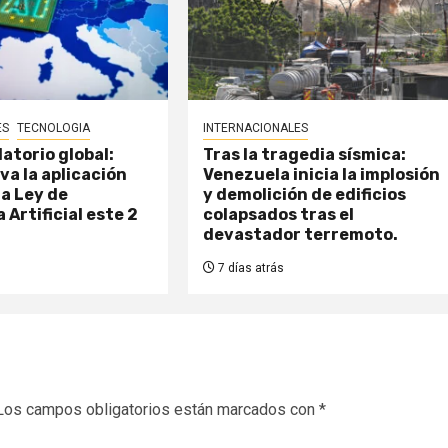
ES
TECNOLOGIA
INTERNACIONALES
atorio global:
Tras la tragedia sísmica:
va la aplicación
Venezuela inicia la implosión
la Ley de
y demolición de edificios
 Artificial este 2
colapsados tras el
devastador terremoto.
7 días atrás
Los campos obligatorios están marcados con
*