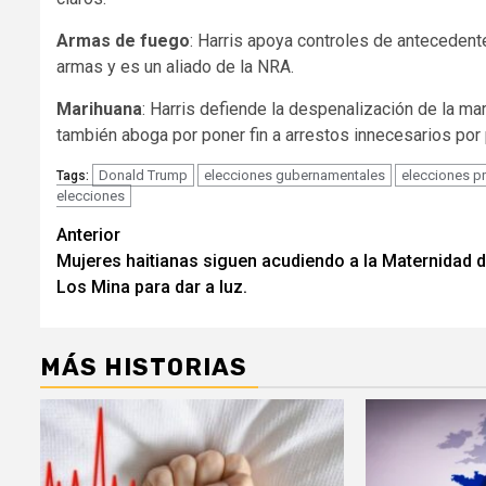
Armas de fuego
: Harris apoya controles de anteceden
armas y es un aliado de la NRA.
Marihuana
: Harris defiende la despenalización de la mar
también aboga por poner fin a arrestos innecesarios po
Donald Trump
elecciones gubernamentales
elecciones p
Tags:
elecciones
Navegación
Anterior
Mujeres haitianas siguen acudiendo a la Maternidad 
de
Los Mina para dar a luz.
entradas
MÁS HISTORIAS