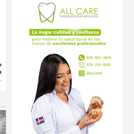
e
a
.